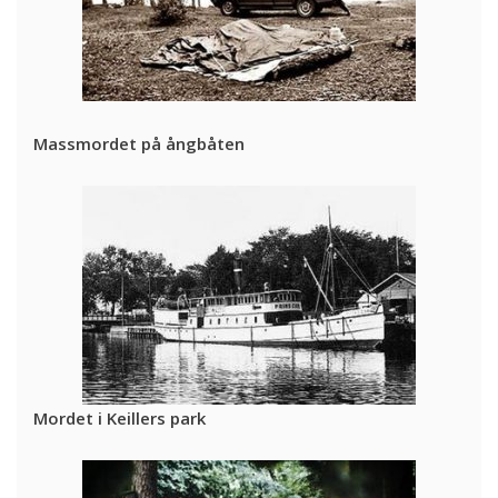
Massmordet på ångbåten
Mordet i Keillers park