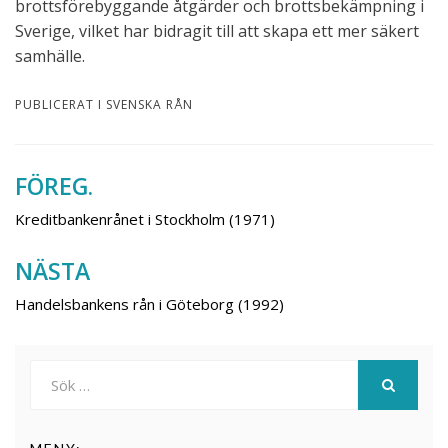
brottsförebyggande åtgärder och brottsbekämpning i
Sverige, vilket har bidragit till att skapa ett mer säkert
samhälle.
PUBLICERAT I
SVENSKA RÅN
FÖREG.
Inläggsnavigering
Kreditbankenrånet i Stockholm (1971)
NÄSTA
Handelsbankens rån i Göteborg (1992)
Sök
efter:
SÖK