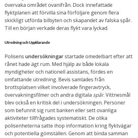
övervaka området ovanifrån. Dock innefattade
flyktplanen att förvilla sina förföljare genom flera
skickligt utförda bilbyten och skapandet av falska spår.
Till en början verkade deras flykt vara lyckad.
Utredning och Uppklarande
Polisens
undersökningar
startade omedelbart efter att
rånet hade ägt rum. Med hjälp av både lokala
myndigheter och nationell assistans, fördes en
omfattande utredning. Bevis samlades från
brottsplatsen vilket involverade fingeravtryck,
övervakningsfilmer och andra digitala
spår
. Vittnesmål
blev också en kritisk del i undersökningen. Personer
som befunnit sig runt banken eller sett ovanliga
aktiviteter tillfrågades systematiskt. De olika
polisenheterna satte ihop information kring flyktvägar
och potentiella gömställen. Genom att binda samman