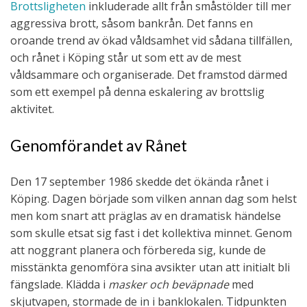
Brottsligheten
inkluderade allt från småstölder till mer
aggressiva brott, såsom bankrån. Det fanns en
oroande trend av ökad våldsamhet vid sådana tillfällen,
och rånet i Köping står ut som ett av de mest
våldsammare och organiserade. Det framstod därmed
som ett exempel på denna eskalering av brottslig
aktivitet.
Genomförandet av Rånet
Den 17 september 1986 skedde det ökända rånet i
Köping. Dagen började som vilken annan dag som helst
men kom snart att präglas av en dramatisk händelse
som skulle etsat sig fast i det kollektiva minnet. Genom
att noggrant planera och förbereda sig, kunde de
misstänkta genomföra sina avsikter utan att initialt bli
fängslade. Klädda i
masker och beväpnade
med
skjutvapen, stormade de in i banklokalen. Tidpunkten