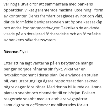
var noga utvald för att sammanfalla med bankens
öppettider, vilket garanterade maximal utdelning i form
av kontanter. Deras framfart präglades av hot och våld,
där de förmådde bankpersonalen att öppna kassaskåp
och andra
kontantanordningar
. Tekniken de använde
visade på en detaljerad förberedelse och en förståelse
av bankens säkerhetssystem.
Rånarnas Flykt
Efter att ha lagt vantarna på en betydande mängd
pengar började rånarna sin flykt, vilket var en
nyckelkomponent i deras plan. De använde en stulen
bil, vars ursprungliga ägare rapporterat den saknad
några dagar före rånet. Med denna bil kunde de lämna
platsen snabbt och obemärkt till en början. Polisen
reagerade snabbt med att etablera vägspärrar
samtidigt som
helikoptrar
mobiliserades för att