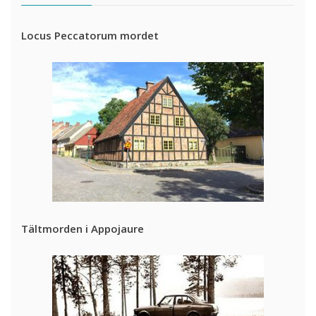
Locus Peccatorum mordet
Tältmorden i Appojaure