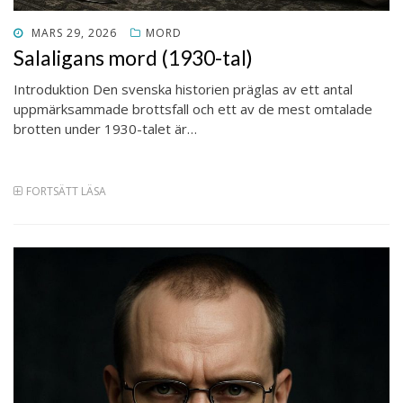
PUBLICERAT
MARS 29, 2026
MORD
DEN
Salaligans mord (1930-tal)
Introduktion Den svenska historien präglas av ett antal
uppmärksammade brottsfall och ett av de mest omtalade
brotten under 1930-talet är…
FORTSÄTT LÄSA