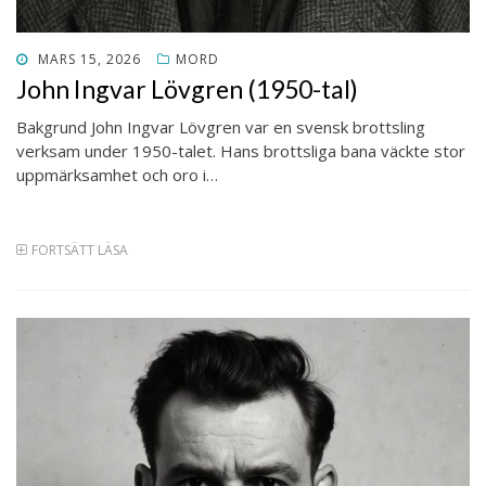
PUBLICERAT
MARS 15, 2026
MORD
DEN
John Ingvar Lövgren (1950-tal)
Bakgrund John Ingvar Lövgren var en svensk brottsling
verksam under 1950-talet. Hans brottsliga bana väckte stor
uppmärksamhet och oro i…
FORTSÄTT LÄSA