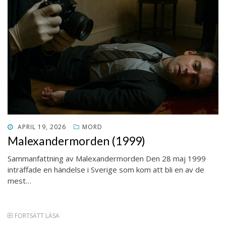
PUBLICERAT
APRIL 19, 2026
MORD
DEN
Malexandermorden (1999)
Sammanfattning av Malexandermorden Den 28 maj 1999
inträffade en händelse i Sverige som kom att bli en av de
mest…
FORTSÄTT LÄSA