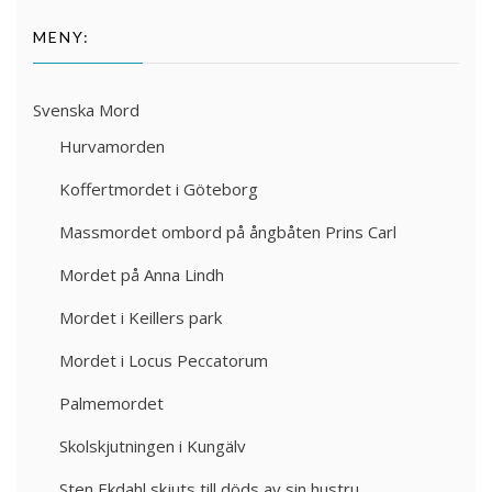
MENY:
Svenska Mord
Hurvamorden
Koffertmordet i Göteborg
Massmordet ombord på ångbåten Prins Carl
Mordet på Anna Lindh
Mordet i Keillers park
Mordet i Locus Peccatorum
Palmemordet
Skolskjutningen i Kungälv
Sten Ekdahl skjuts till döds av sin hustru