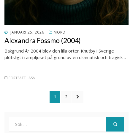
PUBLICERAT
JANUARI 25, 2026
MORD
DEN
Alexandra Fossmo (2004)
Bakgrund År 2004 blev den lilla orten Knutby i Sverige
plötsligt i rampljuset på grund av en dramatisk och tragisk…
FORTSÄTT LÄSA
Sidnumrering
SIDA
SIDA
NÄSTA
1
2
för
SIDA
inlägg
Sök
efter:
SÖK