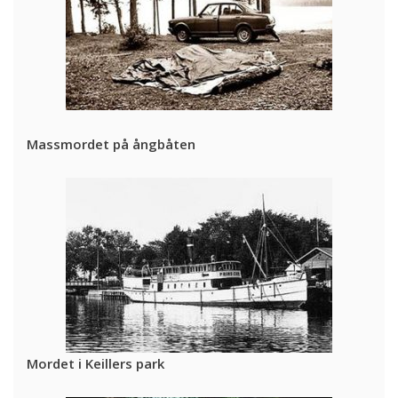
Massmordet på ångbåten
Mordet i Keillers park