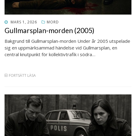
PUBLICERAT
MARS 1, 2026
MORD
DEN
Gullmarsplan-morden (2005)
Bakgrund till Gullmarsplan-morden Under år 2005 utspelade
sig en uppmärksammad händelse vid Gullmarsplan, en
central knutpunkt för kollektivtrafik i södra…
FORTSÄTT LÄSA