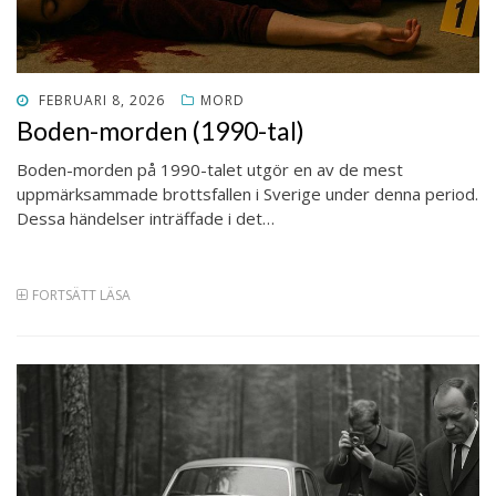
PUBLICERAT
FEBRUARI 8, 2026
MORD
DEN
Boden-morden (1990-tal)
Boden-morden på 1990-talet utgör en av de mest
uppmärksammade brottsfallen i Sverige under denna period.
Dessa händelser inträffade i det…
FORTSÄTT LÄSA