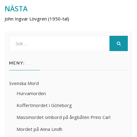
NÄSTA
John Ingvar Lövgren (1950-tal)
Sök
efter:
SÖK
MENY:
Svenska Mord
Hurvamorden
Koffertmordet i Göteborg
Massmordet ombord på ångbåten Prins Carl
Mordet på Anna Lindh