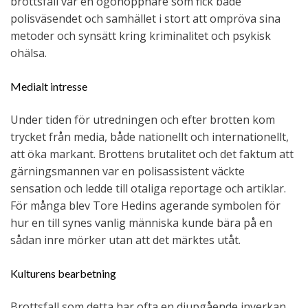
brottsfall var en ögonöppnare som fick både
polisväsendet och samhället i stort att ompröva sina
metoder och synsätt kring kriminalitet och psykisk
ohälsa.
Medialt intresse
Under tiden för utredningen och efter brotten kom
trycket från media, både nationellt och internationellt,
att öka markant. Brottens brutalitet och det faktum att
gärningsmannen var en polisassistent väckte
sensation och ledde till otaliga reportage och artiklar.
För många blev Tore Hedins agerande symbolen för
hur en till synes vanlig människa kunde bära på en
sådan inre mörker utan att det märktes utåt.
Kulturens bearbetning
Brottsfall som detta har ofta en djupgående inverkan