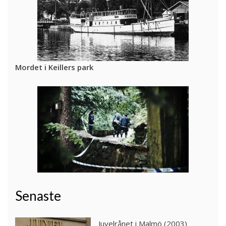
Mordet i Keillers park
Senaste
Juvelrånet i Malmö (2003)