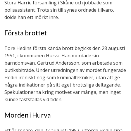
Stora Harrie församling i Skåne och jobbade som
polisassistent. Trots sin till synes ordnade tillvaro,
dolde han ett mörkt inre.
Första brottet
Tore Hedins första kända brott begicks den 28 augusti
1951, i kommunen Hurva. Han mördade sin
barndomsvän, Gertrud Andersson, som arbetade som
butiksbiträde. Under utredningen av mordet fungerade
Hedin ironiskt nog som kriminaltekniker, utan att ge
några indikationer på sitt eget brottsliga deltagande.
Spekulationerna kring motivet var många, men inget
kunde fastställas vid tiden.
Morden i Hurva
Ett år senare, den 22 augusti 1952, utförde Hedin sina