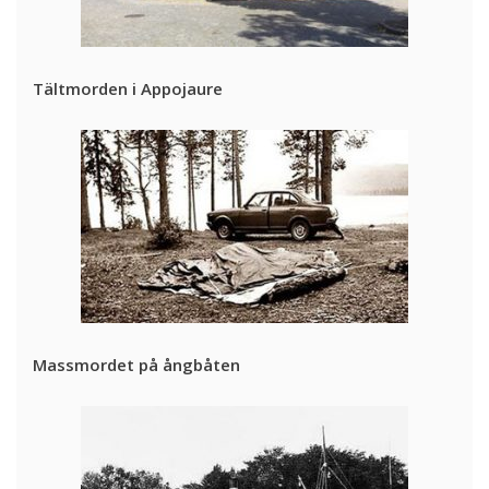
Tältmorden i Appojaure
Massmordet på ångbåten