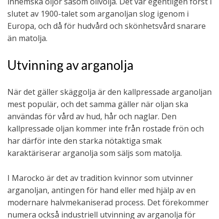
inhemska oljor såsom olivolja. Det var egentligen först i
slutet av 1900-talet som arganoljan slog igenom i
Europa, och då för hudvård och skönhetsvård snarare
än matolja.
Utvinning av arganolja
När det gäller skäggolja är den kallpressade arganoljan
mest populär, och det samma gäller när oljan ska
användas för vård av hud, hår och naglar. Den
kallpressade oljan kommer inte från rostade frön och
har därför inte den starka nötaktiga smak
karaktäriserar arganolja som säljs som matolja.
I Marocko är det av tradition kvinnor som utvinner
arganoljan, antingen för hand eller med hjälp av en
modernare halvmekaniserad process. Det förekommer
numera också industriell utvinning av arganolja för