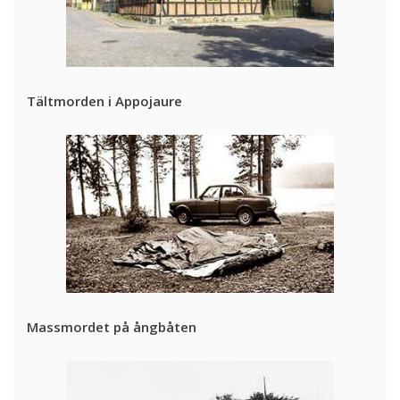
Tältmorden i Appojaure
Massmordet på ångbåten