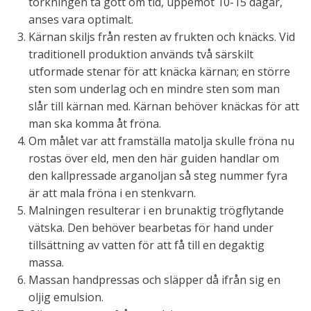
torkningen ta gott om tid, uppemot 10-15 dagar,
anses vara optimalt.
Kärnan skiljs från resten av frukten och knäcks. Vid
traditionell produktion används två särskilt
utformade stenar för att knäcka kärnan; en större
sten som underlag och en mindre sten som man
slår till kärnan med. Kärnan behöver knäckas för att
man ska komma åt fröna.
Om målet var att framställa matolja skulle fröna nu
rostas över eld, men den här guiden handlar om
den kallpressade arganoljan så steg nummer fyra
är att mala fröna i en stenkvarn.
Malningen resulterar i en brunaktig trögflytande
vätska. Den behöver bearbetas för hand under
tillsättning av vatten för att få till en degaktig
massa.
Massan handpressas och släpper då ifrån sig en
oljig emulsion.