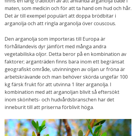
finns en lång tradition av att använda arganolja både i
maten, som medicin och för att ta hand om hud och hår.
Det är till exempel populärt att doppa brödbitar i
arganolja och att ringla arganolja över couscous.
Den arganolja som importeras till Europa är
förhållandevis dyr jämfört med många andra
vegetabiliska oljor. Detta beror på en kombination av
faktorer; arganträden finns bara inom ett begränsat
geografiskt område, utvinningen av oljan ur fröna är
arbetskrävande och man behöver skörda ungefär 100
kg färsk frukt för att utvinna 1 liter arganolja. I
kombination med att arganoljan blivit så eftersökt
inom skönhets- och hudvårdsbranschen har det
inneburit till att priserna förblivit höga.