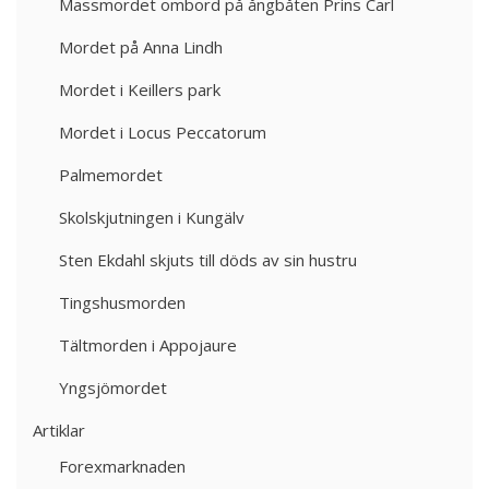
Massmordet ombord på ångbåten Prins Carl
Mordet på Anna Lindh
Mordet i Keillers park
Mordet i Locus Peccatorum
Palmemordet
Skolskjutningen i Kungälv
Sten Ekdahl skjuts till döds av sin hustru
Tingshusmorden
Tältmorden i Appojaure
Yngsjömordet
Artiklar
Forexmarknaden