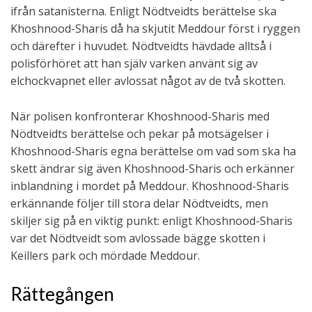
ifrån satanisterna. Enligt Nödtveidts berättelse ska
Khoshnood-Sharis då ha skjutit Meddour först i ryggen
och därefter i huvudet. Nödtveidts hävdade alltså i
polisförhöret att han själv varken använt sig av
elchockvapnet eller avlossat något av de två skotten.
När polisen konfronterar Khoshnood-Sharis med
Nödtveidts berättelse och pekar på motsägelser i
Khoshnood-Sharis egna berättelse om vad som ska ha
skett ändrar sig även Khoshnood-Sharis och erkänner
inblandning i mordet på Meddour. Khoshnood-Sharis
erkännande följer till stora delar Nödtveidts, men
skiljer sig på en viktig punkt: enligt Khoshnood-Sharis
var det Nödtveidt som avlossade bägge skotten i
Keillers park och mördade Meddour.
Rättegången