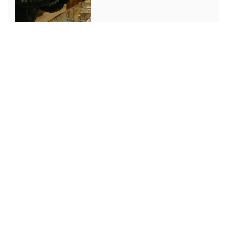
Juvelrånet i Kungsträdgården
(1987)
Rånet mot Gotabanken i
Stockholm (1991)