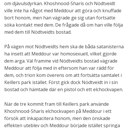
om djävulsdyrkan. Khoshnood-Sharis och Nödtveidt
ville inte ha något med Meddour att göra och knuffade
bort honom, men han vägrade ge sig utan fortsatte
söka kontakt med dem. De frågade då om han ville följa
med dem till Nödtveidts bostad.
På vägen mot Nödtveidts hem ska de båda satanisterna
ha insett att Meddour var homosexuell, vilket gjorde
dem arga. Väl framme vid Nödtveidts bostad vägrade
Meddour att följa med in eftersom han var rädd för
dem, och trion kom överens om att fortsätta samtalet i
Keillers park istället. Först gick dock Nödtveidt in i sin
bostad och hämtade där en pistol och ett elchockvapen.
När de tre kommit fram till Keillers park använde
Khoshnood-Sharis elchockvapen på Meddour i ett
försök att inkapacitera honom, men den önskade
effekten uteblev och Meddour började istället springa