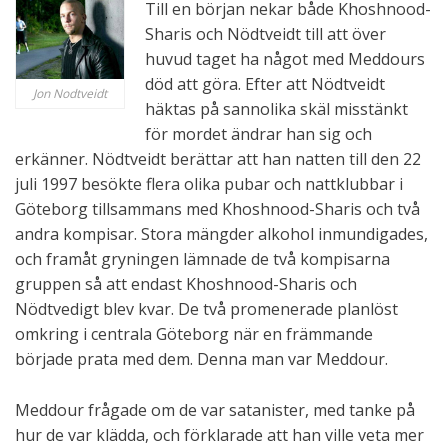
Till en början nekar både Khoshnood-
Sharis och Nödtveidt till att över
huvud taget ha något med Meddours
död att göra. Efter att Nödtveidt
Jon Nodtveidt
häktas på sannolika skäl misstänkt
för mordet ändrar han sig och
erkänner. Nödtveidt berättar att han natten till den 22
juli 1997 besökte flera olika pubar och nattklubbar i
Göteborg tillsammans med Khoshnood-Sharis och två
andra kompisar. Stora mängder alkohol inmundigades,
och framåt gryningen lämnade de två kompisarna
gruppen så att endast Khoshnood-Sharis och
Nödtvedigt blev kvar. De två promenerade planlöst
omkring i centrala Göteborg när en främmande
började prata med dem. Denna man var Meddour.
Meddour frågade om de var satanister, med tanke på
hur de var klädda, och förklarade att han ville veta mer