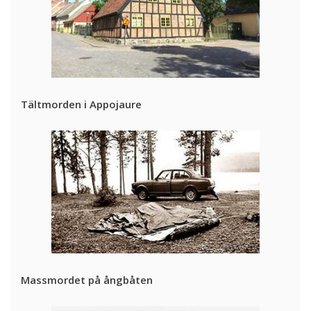
Tältmorden i Appojaure
Massmordet på ångbåten