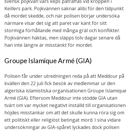
svensk pojkvän vars keps påträffas vid kroppen i
Keillers park. Pojkvännen saknar alibi för den tidpunkt
då mordet skedde, och när polisen börjar undersöka
närmare visar det sig att paret var känt för sitt
stormiga förhållande med många gräl och konflikter.
Pojkvännen häktas, men släpps tolv dagar senare då
han inte längre är misstänkt för mordet.
Groupe Islamique Armé (GIA)
Polisen får under utredningen reda på att Meddour på
kvällen den 22 juli fick besök av medlemmar ur den
algeriska islamistiska organisationen Groupe Islamique
Armé (GIA). Eftersom Meddour inte stödde GIA utan
tvärt om var mycket negativt inställd till organisationen
höjdes misstankar om att det skulle kunna röra sig om
ett politiskt eller religiöst betingat mord. I sina vidare
undersökningar av GIA-spåret lyckades dock polisen