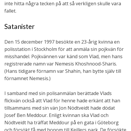
inte hitta några tecken på att så verkligen skulle vara
fallet.
Satanister
Den 15 december 1997 besökte en 23-årig kvinna en
polisstation i Stockholm för att anmäla sin pojkvän för
misshandel. Pojkvännen var känd som Vlad, men hans
registrerade namn var Nemesis Khoshnood-Sharis.
(Hans tidigare förnamn var Shahin, han bytte själv till
förnamnet Nemesis.)
I samband med sin polisanmälan berättade Vlads
flickvän också att Vlad för henne hade erkänt att han
tillsammans med sin vän Jon Nödtveidt hade dödat
Josef Ben Meddour. Enligt kvinnan ska Vlad och
Nödtveidt ha träffat Meddour på en gata i Göteborg
och försökt få med honom till Keillers park. De försökte