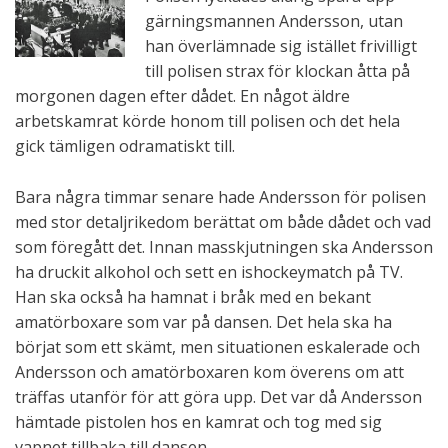
gärningsmannen Andersson, utan
han överlämnade sig istället frivilligt
till polisen strax för klockan åtta på
morgonen dagen efter dådet. En något äldre
arbetskamrat körde honom till polisen och det hela
gick tämligen odramatiskt till.
Bara några timmar senare hade Andersson för polisen
med stor detaljrikedom berättat om både dådet och vad
som föregått det. Innan masskjutningen ska Andersson
ha druckit alkohol och sett en ishockeymatch på TV.
Han ska också ha hamnat i bråk med en bekant
amatörboxare som var på dansen. Det hela ska ha
börjat som ett skämt, men situationen eskalerade och
Andersson och amatörboxaren kom överens om att
träffas utanför för att göra upp. Det var då Andersson
hämtade pistolen hos en kamrat och tog med sig
vapnet tillbaka till dansen.