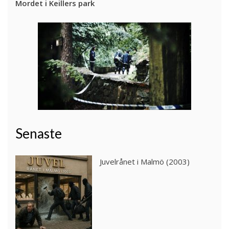
Mordet i Keillers park
Senaste
Juvelrånet i Malmö (2003)