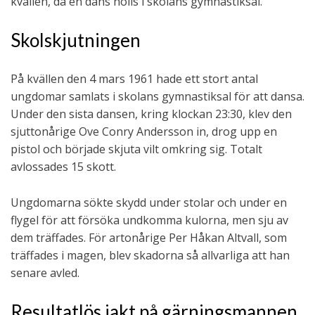
kvällen, då en dans hölls i skolans gymnastiksal.
Skolskjutningen
På kvällen den 4 mars 1961 hade ett stort antal
ungdomar samlats i skolans gymnastiksal för att dansa.
Under den sista dansen, kring klockan 23:30, klev den
sjuttonårige Ove Conry Andersson in, drog upp en
pistol och började skjuta vilt omkring sig. Totalt
avlossades 15 skott.
Ungdomarna sökte skydd under stolar och under en
flygel för att försöka undkomma kulorna, men sju av
dem träffades. För artonårige Per Håkan Altvall, som
träffades i magen, blev skadorna så allvarliga att han
senare avled.
Resultatlös jakt på gärningsmannen