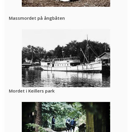
Massmordet på ångbåten
Mordet i Keillers park