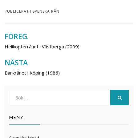
PUBLICERAT I
SVENSKA RÅN
FÖREG.
Inläggsnavigering
Helikopterrånet i Västberga (2009)
NÄSTA
Bankrånet i Köping (1986)
Sök
efter:
SÖK
MENY:
Svenska Mord